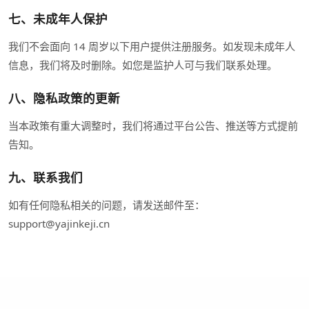
七、未成年人保护
我们不会面向 14 周岁以下用户提供注册服务。如发现未成年人
信息，我们将及时删除。如您是监护人可与我们联系处理。
八、隐私政策的更新
当本政策有重大调整时，我们将通过平台公告、推送等方式提前
告知。
九、联系我们
如有任何隐私相关的问题，请发送邮件至：
support@yajinkeji.cn